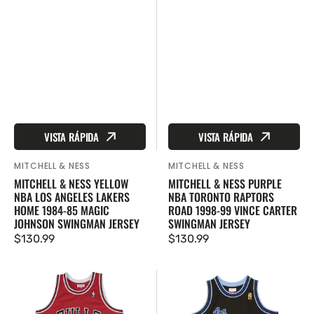
VISTA RÁPIDA
VISTA RÁPIDA
MITCHELL & NESS
MITCHELL & NESS
Proveedor:
Proveedor:
MITCHELL & NESS YELLOW
MITCHELL & NESS PURPLE
NBA LOS ANGELES LAKERS
NBA TORONTO RAPTORS
HOME 1984-85 MAGIC
ROAD 1998-99 VINCE CARTER
JOHNSON SWINGMAN JERSEY
SWINGMAN JERSEY
Precio
$130.99
Precio
$130.99
regular
regular
Mitchell
Mitchell
&
&
Ness
Ness