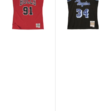
Red
Black/Blue
NBA
NBA
Chicago
Los
Bulls
Angeles
Road
Lakers
1997-
1996-
98
97
Dennis
Shaquille
Rodman
O'NEAL
Swingman
Swingman
Jersey
Jersey