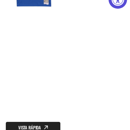
Lakers
Alternate
1996-
97
Shaquille
O'NEAL
Swingman
Jersey
VISTA RÁPIDA