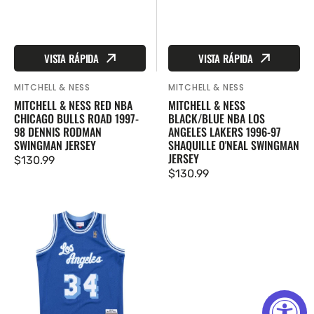
VISTA RÁPIDA
VISTA RÁPIDA
MITCHELL & NESS
MITCHELL & NESS
Proveedor:
Proveedor:
MITCHELL & NESS RED NBA
MITCHELL & NESS
CHICAGO BULLS ROAD 1997-
BLACK/BLUE NBA LOS
98 DENNIS RODMAN
ANGELES LAKERS 1996-97
SWINGMAN JERSEY
SHAQUILLE O'NEAL SWINGMAN
JERSEY
Precio
$130.99
Precio
$130.99
regular
regular
Mitchell
&
Ness
Blue
NBA
Los
Angeles