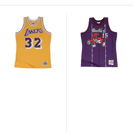
Mitchell
Mitchell
&
&
Ness
Ness
Yellow
Purple
NBA
NBA
Los
Toronto
Angeles
Raptors
Lakers
Road
Home
1998-
1984-
99
85
Vince
Magic
Carter
Johnson
Swingman
Swingman
Jersey
Jersey