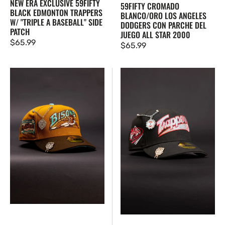
NEW ERA EXCLUSIVE 59FIFTY
59FIFTY CROMADO
BLACK EDMONTON TRAPPERS
BLANCO/ORO LOS ANGELES
W/ "TRIPLE A BASEBALL" SIDE
DODGERS CON PARCHE DEL
PATCH
JUEGO ALL STAR 2000
Precio
$65.99
Precio
$65.99
regular
regular
EXCLUSIVO
New
DE
Era
NEW
Exclusive
ERA
59FIFTY
59FIFTY
Black
BISONES
Edmonton
DE
Trappers
BÚFALO
W/
TAN/NOGAL
"Triple
CON
A
PARCHE
Baseball"
DE
Side
LA
Patch
COLECCIÓN