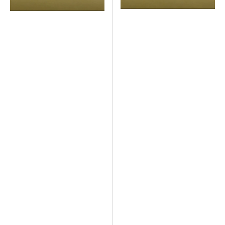
Side
Side
Patch
Patch