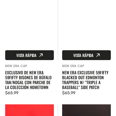
VISTA RÁPIDA
VISTA RÁPIDA
NEW ERA CAP
NEW ERA CAP
Proveedor:
Proveedor:
NEW ERA EXCLUSIVE 59FIFTY
EXCLUSIVO DE NEW ERA
BLACKED OUT EDMONTON
59FIFTY BISONES DE BÚFALO
TRAPPERS W/ "TRIPLE A
TAN/NOGAL CON PARCHE DE
BASEBALL" SIDE PATCH
LA COLECCIÓN HOMETOWN
Precio
$65.99
Precio
$65.99
regular
regular
New
New
Era
Era