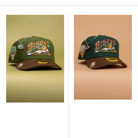
New
New
Era
Era
Exclusive
Exclusive
59Fifty
59Fifty
Olive/Brown
Forest
Buffalo
Green/Brown
Bisons
Buffalo
W/
Bisons
International
W/
League
International
Side
League
Patch
Side
Patch