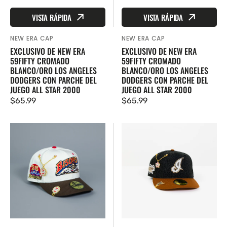
VISTA RÁPIDA
VISTA RÁPIDA
NEW ERA CAP
NEW ERA CAP
Proveedor:
Proveedor:
EXCLUSIVO DE NEW ERA
EXCLUSIVO DE NEW ERA
59FIFTY CROMADO
59FIFTY CROMADO
BLANCO/ORO LOS ANGELES
BLANCO/ORO LOS ANGELES
DODGERS CON PARCHE DEL
DODGERS CON PARCHE DEL
JUEGO ALL STAR 2000
JUEGO ALL STAR 2000
Precio
$65.99
Precio
$65.99
regular
regular
EXCLUSIVO
New
DE
Era
NEW
Exclusive
ERA
59FIFTY
59FIFTY
Dark
TAN/WALNUT
Heather/Khaki
BUFFALO
Cleveland
BISONS
Indians
CON
W/