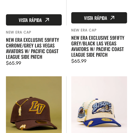
VISTA RÁPIDA
VISTA RÁPIDA
NEW ERA CAP
Proveedor:
NEW ERA CAP
Proveedor:
NEW ERA EXCLUSIVE 59FIFTY
NEW ERA EXCLUSIVE 59FIFTY
GREY/BLACK LAS VEGAS
CHROME/GREY LAS VEGAS
AVIATORS W/ PACIFIC COAST
AVIATORS W/ PACIFIC COAST
LEAGUE SIDE PATCH
LEAGUE SIDE PATCH
Precio
$65.99
Precio
$65.99
regular
regular
New
EXCLUSIVO
Era
DE
Exclusive
NEW
59Fifty
ERA
Brown
59FIFTY
Las
BISONES
Vegas
DE
Aviators
BÚFALO