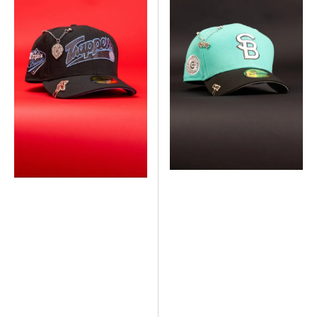
Exclusive
Exclusive
59FIFTY
59FIFTY
Black
Mint/Black
Edmonton
South
Trappers
Bend
W/
Cubs
"Triple
W/
A
"South
Baseball"
Bend
Side
Cubs"
Patch
Side
Patch