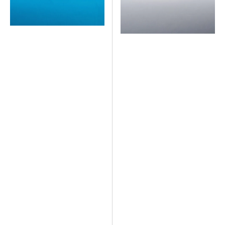
Side
Side
Patch
Patch