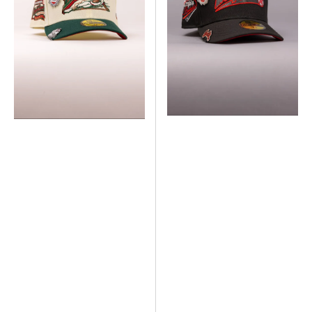
BISONES
Out
DE
Edmonton
BÚFALO
Trappers
TAN/NOGAL
W/
CON
"Triple
PARCHE
A
DE
Baseball"
LA
Side
COLECCIÓN
Patch
HOMETOWN