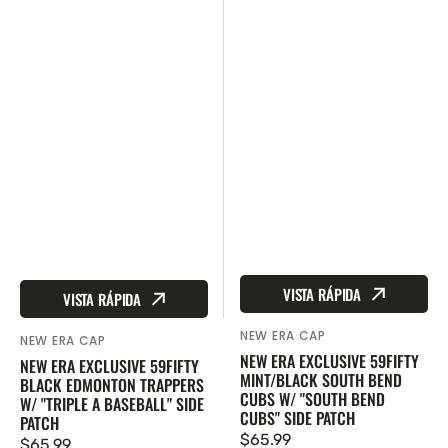
VISTA RÁPIDA
VISTA RÁPIDA
NEW ERA CAP
Proveedor:
NEW ERA CAP
Proveedor:
NEW ERA EXCLUSIVE 59FIFTY
NEW ERA EXCLUSIVE 59FIFTY
MINT/BLACK SOUTH BEND
BLACK EDMONTON TRAPPERS
CUBS W/ "SOUTH BEND
W/ "TRIPLE A BASEBALL" SIDE
CUBS" SIDE PATCH
PATCH
Precio
$65.99
Precio
$65.99