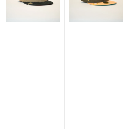
CROMADO
CROMADO
BLANCO/ORO
BLANCO/ORO
LOS
LOS
ANGELES
ANGELES
DODGERS
DODGERS
CON
CON
PARCHE
PARCHE
DEL
DEL
JUEGO
JUEGO
ALL
ALL
STAR
STAR
2000
2000