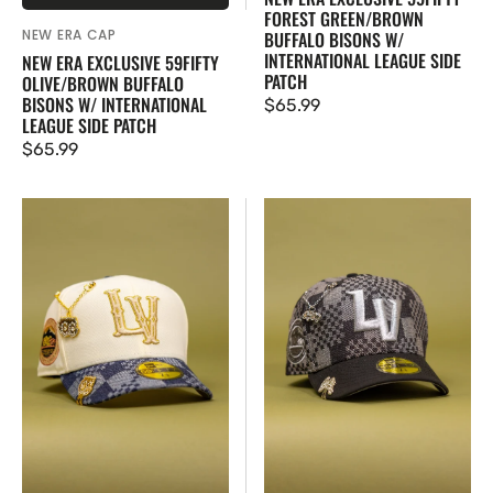
FOREST GREEN/BROWN
NEW ERA CAP
Proveedor:
BUFFALO BISONS W/
INTERNATIONAL LEAGUE SIDE
NEW ERA EXCLUSIVE 59FIFTY
PATCH
OLIVE/BROWN BUFFALO
BISONS W/ INTERNATIONAL
Precio
$65.99
LEAGUE SIDE PATCH
regular
Precio
$65.99
regular
New
New
Era
Era
Exclusive
Exclusive
59Fifty
59Fifty
Chrome/Grey
Grey/Black
Las
Las
Vegas
Vegas
Aviators
Aviators
W/
W/
Pacific
Pacific
Coast
Coast
League
League