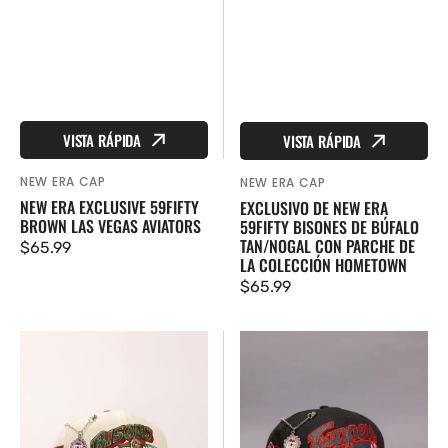
VISTA RÁPIDA
VISTA RÁPIDA
NEW ERA CAP
Proveedor:
NEW ERA CAP
Proveedor:
NEW ERA EXCLUSIVE 59FIFTY
EXCLUSIVO DE NEW ERA
BROWN LAS VEGAS AVIATORS
59FIFTY BISONES DE BÚFALO
TAN/NOGAL CON PARCHE DE
Precio
$65.99
LA COLECCIÓN HOMETOWN
regular
Precio
$65.99
regular
EXCLUSIVO
New
DE
Era
NEW
Exclusive
ERA
59FIFTY
59FIFTY
Blacked