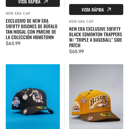
VISTA RÁPIDA
VISTA RÁPIDA
NEW ERA CAP
Proveedor:
EXCLUSIVO DE NEW ERA
NEW ERA CAP
Proveedor:
59FIFTY BISONES DE BÚFALO
NEW ERA EXCLUSIVE 59FIFTY
TAN/NOGAL CON PARCHE DE
BLACK EDMONTON TRAPPERS
LA COLECCIÓN HOMETOWN
W/ "TRIPLE A BASEBALL" SIDE
Precio
$65.99
PATCH
regular
Precio
$65.99
regular
New
New
Era
Era
Exclusive
Exclusive
59FIFTY
59FIFTY
Black
Tan/Brown
Minor
Buffalo
League
Bisons
W/
W/
California
25TH
League
Anniversary