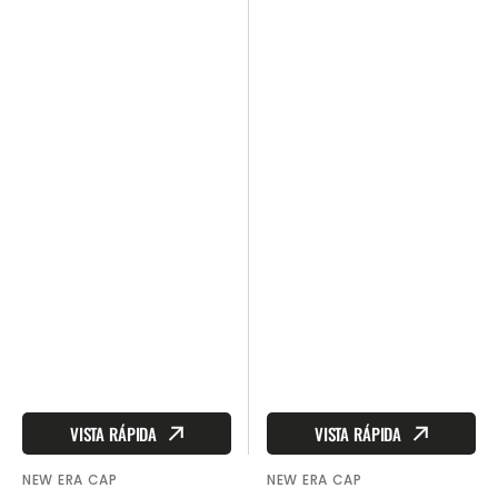
PARCHE
2019
DEL
All
25
Star
ANIVERSARIO
Game
Side
Patch
VISTA RÁPIDA
VISTA RÁPIDA
NEW ERA CAP
NEW ERA CAP
Proveedor:
Proveedor: