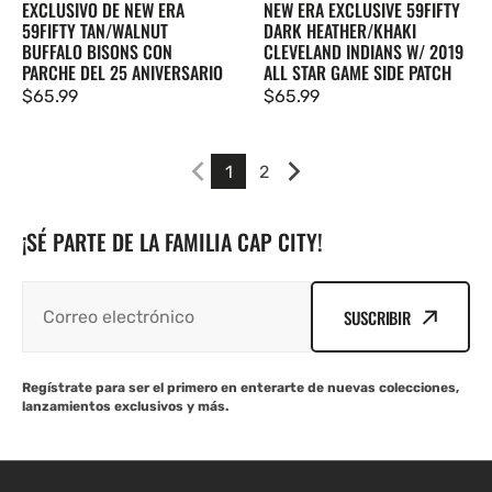
EXCLUSIVO DE NEW ERA
NEW ERA EXCLUSIVE 59FIFTY
59FIFTY TAN/WALNUT
DARK HEATHER/KHAKI
BUFFALO BISONS CON
CLEVELAND INDIANS W/ 2019
PARCHE DEL 25 ANIVERSARIO
ALL STAR GAME SIDE PATCH
Precio
$65.99
Precio
$65.99
regular
regular
1
2
¡SÉ PARTE DE LA FAMILIA CAP CITY!
SUSCRIBIR
Regístrate para ser el primero en enterarte de nuevas colecciones,
lanzamientos exclusivos y más.