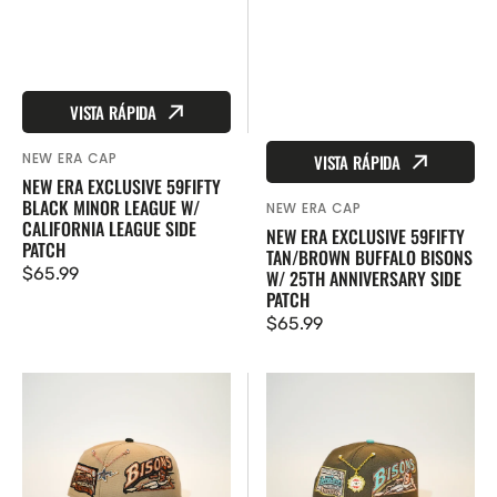
VISTA RÁPIDA
NEW ERA CAP
VISTA RÁPIDA
Proveedor:
NEW ERA EXCLUSIVE 59FIFTY
BLACK MINOR LEAGUE W/
NEW ERA CAP
Proveedor:
CALIFORNIA LEAGUE SIDE
NEW ERA EXCLUSIVE 59FIFTY
PATCH
TAN/BROWN BUFFALO BISONS
Precio
$65.99
W/ 25TH ANNIVERSARY SIDE
PATCH
regular
Precio
$65.99
regular
EXCLUSIVO
EXCLUSIVO
DE
DE
NEW
NEW
ERA
ERA
59FIFTY
59FIFTY