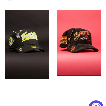
regular
regular
New
EXCLUSIVO
Era
DE
Exclusive
NEW
59FIFTY
ERA
Black
59FIFTY
Edmonton
CROMADO
Trappers
BLANCO/ORO
W/
LOS
"Triple
ANGELES
A
DODGERS
Baseball"
CON
Side
PARCHE
Patch
DEL
JUEGO
ALL
STAR
2000